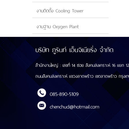
งานติดตั้ง Cooling Tower
งานฐาน Oxygen Plant
บริษัท ภูรินท์ เอ็นจิเนียริ่ง จำกัด
สำนักงานใหญ่ : เลขที่ 14 ซอย สังคมสงเคราะห์ 16 แยก 
ถนนสังคมสงเคราะห์ แขวงลาดพร้าว เขตลาดพร้าว กรุงเ
085-890-5109
chenchud@hotmail.com