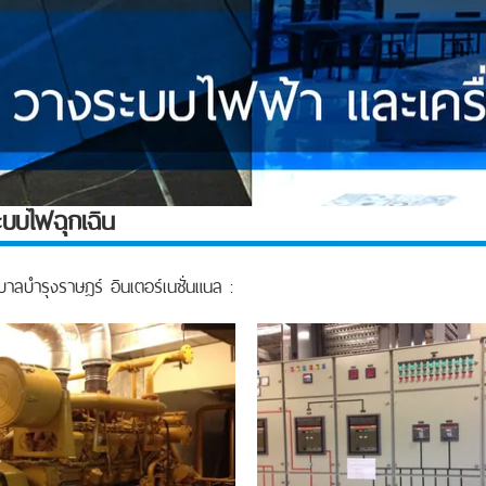
บบไฟฉุกเฉิน
าลบำรุงราษฎร์ อินเตอร์เนชั่นแนล :