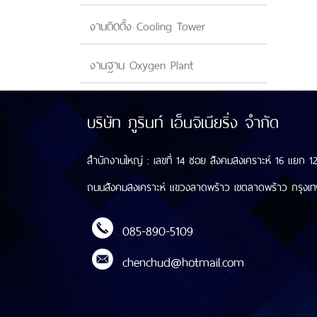
งานติดตั้ง Cooling Tower
งานฐาน Oxygen Plant
บริษัท ภูรินท์ เอ็นจิเนียริ่ง จำกัด
สำนักงานใหญ่ : เลขที่ 14 ซอย สังคมสงเคราะห์ 16 แยก 
ถนนสังคมสงเคราะห์ แขวงลาดพร้าว เขตลาดพร้าว กรุงเ
085-890-5109
chenchud@hotmail.com